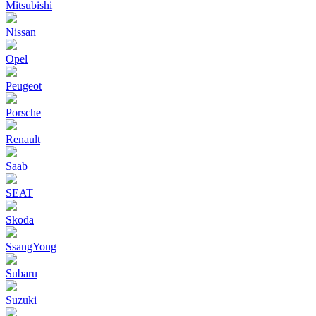
Mitsubishi
Nissan
Opel
Peugeot
Porsche
Renault
Saab
SEAT
Skoda
SsangYong
Subaru
Suzuki