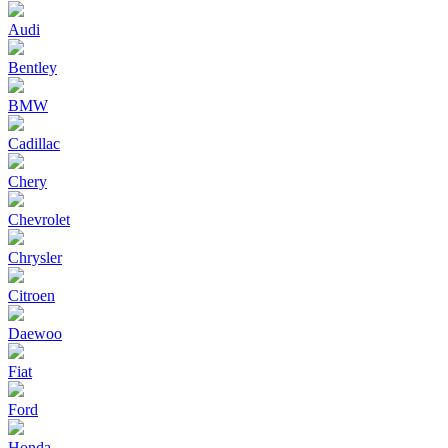
Audi
Bentley
BMW
Cadillac
Chery
Chevrolet
Chrysler
Citroen
Daewoo
Fiat
Ford
Honda