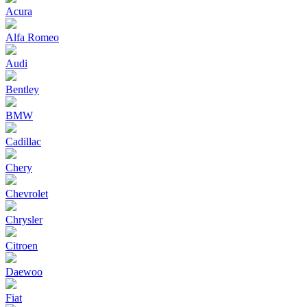
Acura
Alfa Romeo
Audi
Bentley
BMW
Cadillac
Chery
Chevrolet
Chrysler
Citroen
Daewoo
Fiat