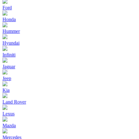
Ford
Honda
Hummer
Hyundai
Infiniti
Jaguar
Jeep
Kia
Land Rover
Lexus
Mazda
Mercedes