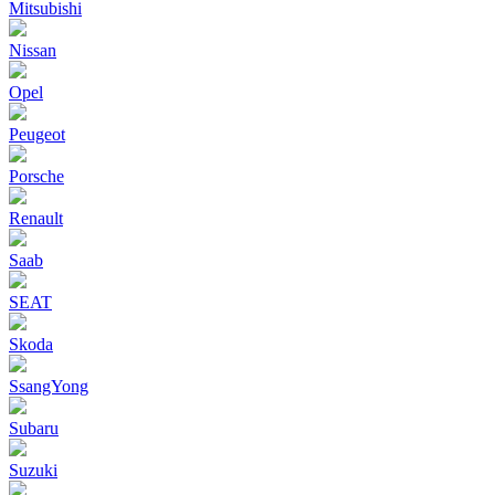
Mitsubishi
Nissan
Opel
Peugeot
Porsche
Renault
Saab
SEAT
Skoda
SsangYong
Subaru
Suzuki