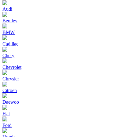
Audi
Bentley
BMW
Cadillac
Chery
Chevrolet
Chrysler
Citroen
Daewoo
Fiat
Ford
Honda