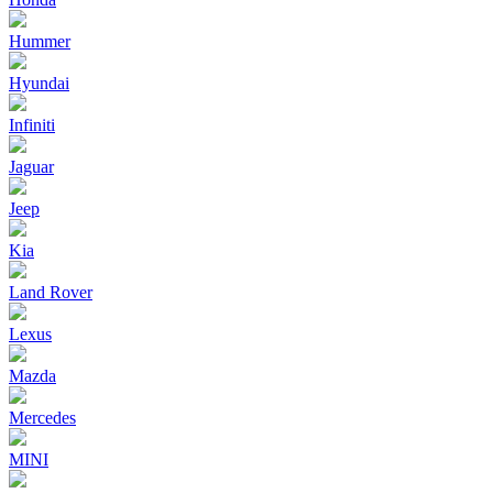
Hummer
Hyundai
Infiniti
Jaguar
Jeep
Kia
Land Rover
Lexus
Mazda
Mercedes
MINI