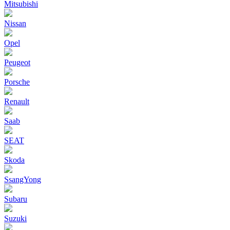
Mitsubishi
Nissan
Opel
Peugeot
Porsche
Renault
Saab
SEAT
Skoda
SsangYong
Subaru
Suzuki