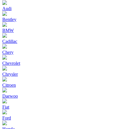
Audi
Bentley
BMW
Cadillac
Chery
Chevrolet
Chrysler
Citroen
Daewoo
Fiat
Ford
Honda