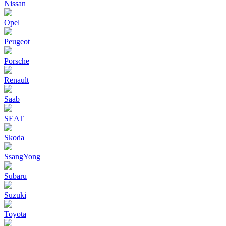
Nissan
Opel
Peugeot
Porsche
Renault
Saab
SEAT
Skoda
SsangYong
Subaru
Suzuki
Toyota