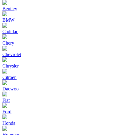
Bentley
BMW
Cadillac
Chery
Chevrolet
Chrysler
Citroen
Daewoo
Fiat
Ford
Honda
Hummer