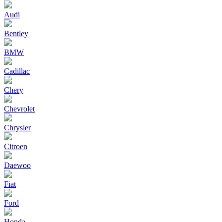
Audi
Bentley
BMW
Cadillac
Chery
Chevrolet
Chrysler
Citroen
Daewoo
Fiat
Ford
Honda