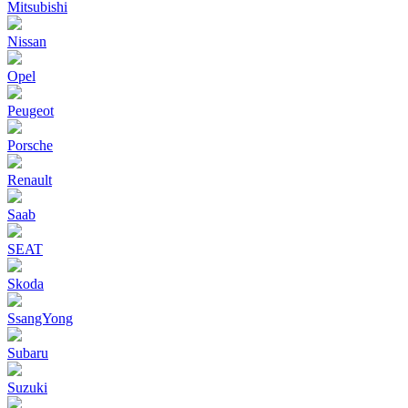
Mitsubishi
Nissan
Opel
Peugeot
Porsche
Renault
Saab
SEAT
Skoda
SsangYong
Subaru
Suzuki