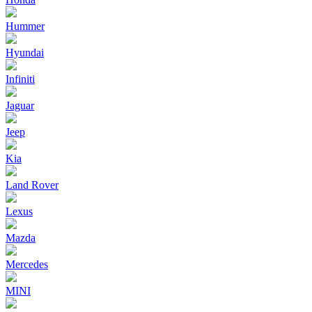
Hummer
Hyundai
Infiniti
Jaguar
Jeep
Kia
Land Rover
Lexus
Mazda
Mercedes
MINI