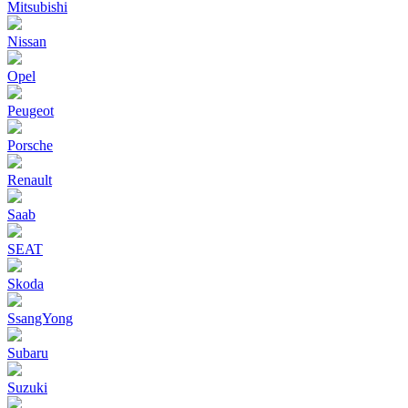
Mitsubishi
Nissan
Opel
Peugeot
Porsche
Renault
Saab
SEAT
Skoda
SsangYong
Subaru
Suzuki