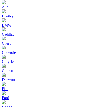
Audi
Bentley
BMW
Cadillac
Chery
Chevrolet
Chrysler
Citroen
Daewoo
Fiat
Ford
Honda