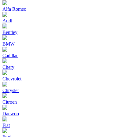
Alfa Romeo
Audi
Bentley
BMW
Cadillac
Chery
Chevrolet
Chrysler
Citroen
Daewoo
Fiat
Ford