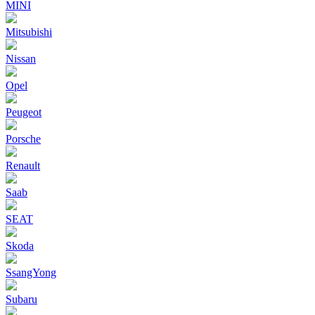
MINI
Mitsubishi
Nissan
Opel
Peugeot
Porsche
Renault
Saab
SEAT
Skoda
SsangYong
Subaru