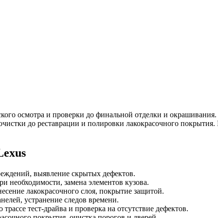
ского осмотра и проверки до финальной отделки и окрашивания.
очистки до реставрации и полировки лакокрасочного покрытия. 
Lexus
реждений, выявление скрытых дефектов.
ри необходимости, замена элементов кузова.
несение лакокрасочного слоя, покрытие защитой.
анелей, устранение следов времени.
о трассе тест-драйва и проверка на отсутствие дефектов.
асочного покрытия, очистка порогов и дверей.