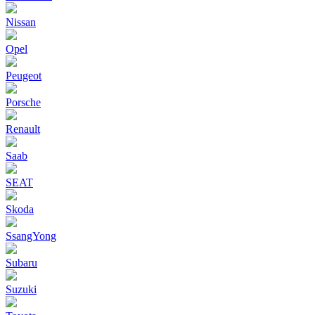
Nissan
Opel
Peugeot
Porsche
Renault
Saab
SEAT
Skoda
SsangYong
Subaru
Suzuki