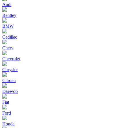
Audi
Bentley
BMW
Cadillac
Chery
Chevrolet
Chrysler
Citroen
Daewoo
Fiat
Ford
Honda