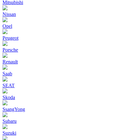
Mitsubishi
Nissan
Opel
Peugeot
Porsche
Renault
Saab
SEAT
Skoda
SsangYong
Subaru
Suzuki