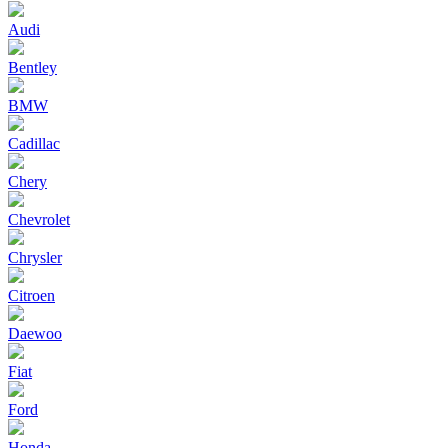
Audi
Bentley
BMW
Cadillac
Chery
Chevrolet
Chrysler
Citroen
Daewoo
Fiat
Ford
Honda