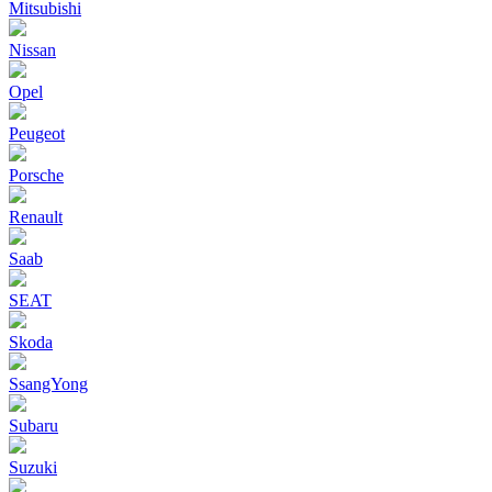
Mitsubishi
Nissan
Opel
Peugeot
Porsche
Renault
Saab
SEAT
Skoda
SsangYong
Subaru
Suzuki