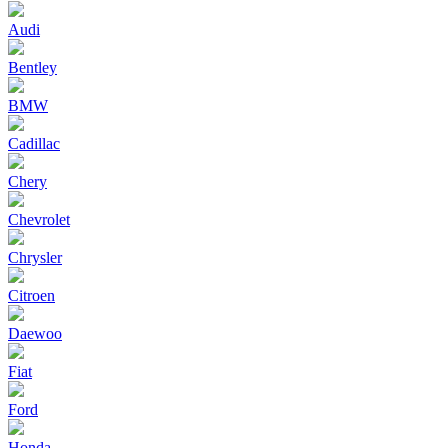
Audi
Bentley
BMW
Cadillac
Chery
Chevrolet
Chrysler
Citroen
Daewoo
Fiat
Ford
Honda