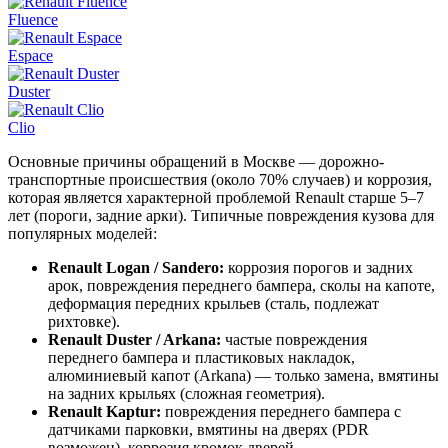
Fluence
Espace
Duster
Clio
Основные причины обращений в Москве — дорожно-
транспортные происшествия (около 70% случаев) и коррозия,
которая является характерной проблемой Renault старше 5–7
лет (пороги, задние арки). Типичные повреждения кузова для
популярных моделей:
Renault Logan / Sandero:
коррозия порогов и задних
арок, повреждения переднего бампера, сколы на капоте,
деформация передних крыльев (сталь, подлежат
рихтовке).
Renault Duster / Arkana:
частые повреждения
переднего бампера и пластиковых накладок,
алюминиевый капот (Arkana) — только замена, вмятины
на задних крыльях (сложная геометрия).
Renault Kaptur:
повреждения переднего бампера с
датчиками парковки, вмятины на дверях (PDR
возможен), коррозия кромок дверей.