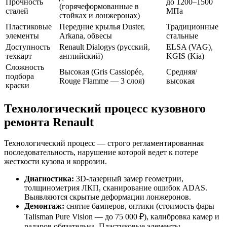
Прочность
до 1200–1500
(горячеформованные в
сталей
МПа
стойках и лонжеронах)
Пластиковые
Передние крылья Duster,
Традиционные
элементы
Arkana, обвесы
стальные
Доступность
Renault Dialogys (русский,
ELSA (VAG),
техкарт
английский)
KGIS (Kia)
Сложность
Высокая (Gris Cassiopée,
Средняя/
подбора
Rouge Flamme — 3 слоя)
высокая
краски
Технологический процесс кузовного
ремонта Renault
Технологический процесс — строго регламентированная
последовательность, нарушение которой ведет к потере
жесткости кузова и коррозии.
Диагностика:
3D-лазерный замер геометрии,
толщинометрия ЛКП, сканирование ошибок ADAS.
Выявляются скрытые деформации лонжеронов.
Демонтаж:
снятие бамперов, оптики (стоимость фары
Talisman Pure Vision — до 75 000 ₽), калибровка камер и
радаров обязательна. Пластиковые элементы