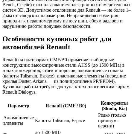
Bench, Celette) с использованием электронных измерительных
систем 3D. Допустимое отклонение для Renault — не более 1–
2 мм от заводских параметров. Неправильная геометрия
приводит к неравномерному износу шин, сбоям радаров и
нарушению работы подушек безопасности.
Особенности кузовных работ для
автомобилей Renault
Renault на платформах CMF/B0 применяет гибридные
конструкции: высокопрочные стали AHSS (до 1500 МПа) в
зонах лонжеронов, стоек и порогов, алюминиевые сплавы
(капоты Talisman, Espace), пластиковые элементы (передние
крылья Duster, Arkana — из полипропилена PP/EPDM).
Кузовные работы требуют доступа к технологическим картам
Renault Dialogys.
Конкуренты
Параметр
Renault (CMF / B0)
(Skoda, Kia)
Редко (только
Алюминиевые
Капоты Talisman, Espace
премиум-
элементы
версии)
до 1500 МПа