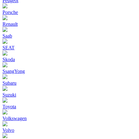
Peugeot
Porsche
Renault
Saab
SEAT
Skoda
SsangYong
Subaru
Suzuki
Toyota
Volkswagen
Volvo