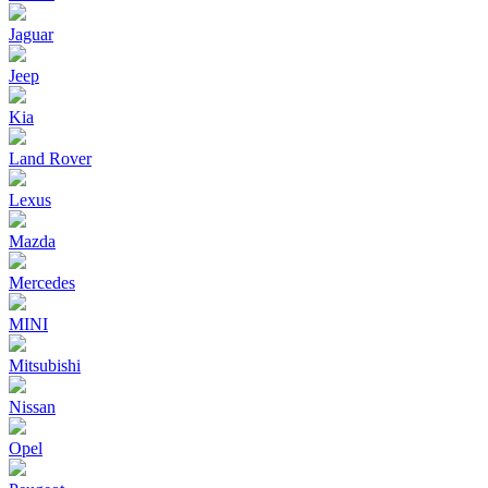
Jaguar
Jeep
Kia
Land Rover
Lexus
Mazda
Mercedes
MINI
Mitsubishi
Nissan
Opel