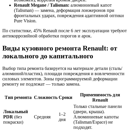
Renault Megane / Talisman:
алюминиевый капот
(Talisman) — замена, деформация лонжеронов при
фронтальных ударах, повреждения адаптивной оптики
Pure Vision.
По статистике, 45% Renault после 6 лет эксплуатации требуют
антикоррозийной обработки порогов и арок.
Виды кузовного ремонта Renault: от
локального до капитального
Выбор типа ремонта базируется на материале детали (сталь/
алюминий/пластик), площади повреждения и вовлеченности
силовых элементов. Зоны программируемой деформации
ремонту не подлежат — только замена.
Применимость для
Тип ремонта
Сложность
Сроки
Renault
Только стальные панели
Локальный
(двери, крыша).
1–2
PDR
(без
Средняя
Алюминиевые капоты
дня
покраски)
(Talisman/Espace) не
подходят.