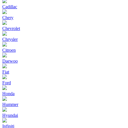
Cadillac
Chery
Chevrolet
Chrysler
Citroen
Daewoo
Fiat
Ford
Honda
Hummer
Hyundai
Infiniti