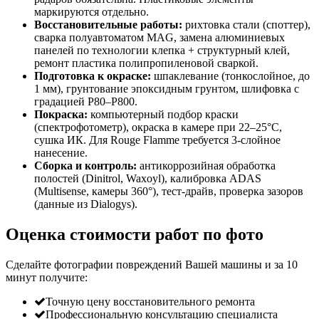
маркируются отдельно.
Восстановительные работы:
рихтовка стали (споттер),
сварка полуавтоматом MAG, замена алюминиевых
панелей по технологии клепка + структурный клей,
ремонт пластика полипропиленовой сваркой.
Подготовка к окраске:
шпаклевание (тонкослойное, до
1 мм), грунтование эпоксидным грунтом, шлифовка с
градацией P80–P800.
Покраска:
компьютерный подбор краски
(спектрофотометр), окраска в камере при 22–25°C,
сушка ИК. Для Rouge Flamme требуется 3-слойное
нанесение.
Сборка и контроль:
антикоррозийная обработка
полостей (Dinitrol, Waxoyl), калибровка ADAS
(Multisense, камеры 360°), тест-драйв, проверка зазоров
(данные из Dialogys).
Оценка стоимости работ по фото
Сделайте фотографии повреждений Вашей машины и за
10
минут
получите:
Точную цену восстановительного ремонта
Профессиональную консультацию специалиста