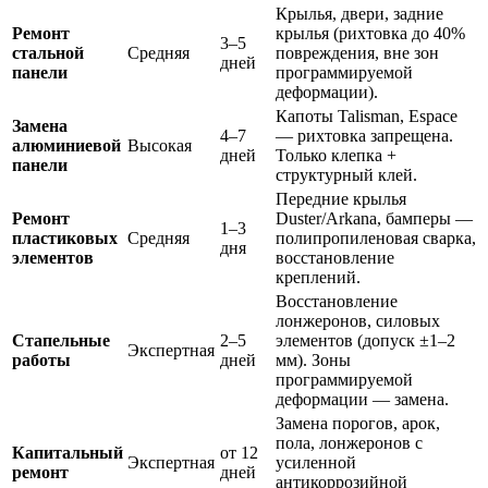
Крылья, двери, задние
Ремонт
крылья (рихтовка до 40%
3–5
стальной
Средняя
повреждения, вне зон
дней
панели
программируемой
деформации).
Капоты Talisman, Espace
Замена
4–7
— рихтовка запрещена.
алюминиевой
Высокая
дней
Только клепка +
панели
структурный клей.
Передние крылья
Ремонт
Duster/Arkana, бамперы —
1–3
пластиковых
Средняя
полипропиленовая сварка,
дня
элементов
восстановление
креплений.
Восстановление
лонжеронов, силовых
Стапельные
2–5
элементов (допуск ±1–2
Экспертная
работы
дней
мм). Зоны
программируемой
деформации — замена.
Замена порогов, арок,
пола, лонжеронов с
Капитальный
от 12
Экспертная
усиленной
ремонт
дней
антикоррозийной