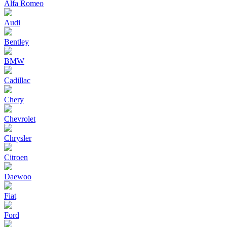
Alfa Romeo
Audi
Bentley
BMW
Cadillac
Chery
Chevrolet
Chrysler
Citroen
Daewoo
Fiat
Ford