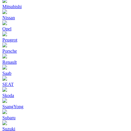
Mitsubishi
Nissan
Opel
Peugeot
Porsche
Renault
Saab
SEAT
Skoda
SsangYong
Subaru
Suzuki