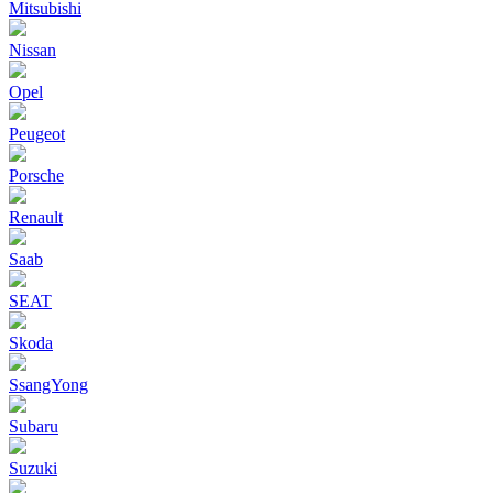
Mitsubishi
Nissan
Opel
Peugeot
Porsche
Renault
Saab
SEAT
Skoda
SsangYong
Subaru
Suzuki