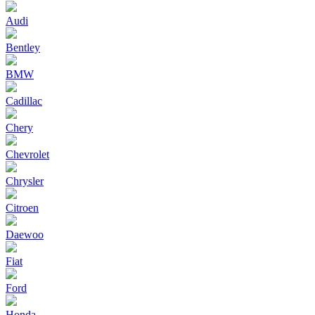
Audi
Bentley
BMW
Cadillac
Chery
Chevrolet
Chrysler
Citroen
Daewoo
Fiat
Ford
Honda