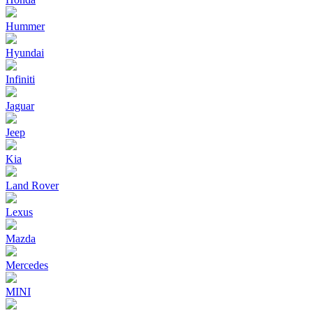
Hummer
Hyundai
Infiniti
Jaguar
Jeep
Kia
Land Rover
Lexus
Mazda
Mercedes
MINI