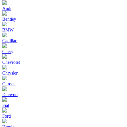
Audi
Bentley
BMW
Cadillac
Chery
Chevrolet
Chrysler
Citroen
Daewoo
Fiat
Ford
Honda