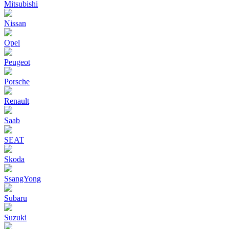
Mitsubishi
Nissan
Opel
Peugeot
Porsche
Renault
Saab
SEAT
Skoda
SsangYong
Subaru
Suzuki