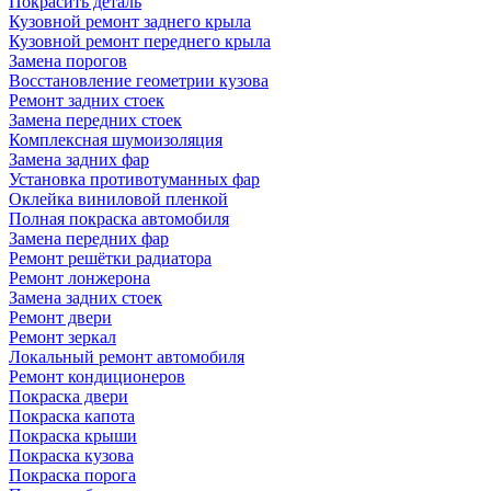
Покрасить деталь
Кузовной ремонт заднего крыла
Кузовной ремонт переднего крыла
Замена порогов
Восстановление геометрии кузова
Ремонт задних стоек
Замена передних стоек
Комплексная шумоизоляция
Замена задних фар
Установка противотуманных фар
Оклейка виниловой пленкой
Полная покраска автомобиля
Замена передних фар
Ремонт решётки радиатора
Ремонт лонжерона
Замена задних стоек
Ремонт двери
Ремонт зеркал
Локальный ремонт автомобиля
Ремонт кондиционеров
Покраска двери
Покраска капота
Покраска крыши
Покраска кузова
Покраска порога