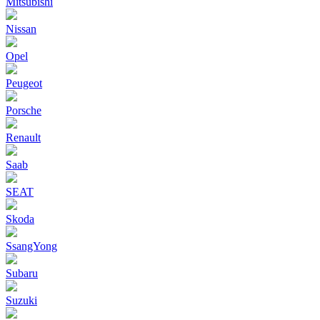
Mitsubishi
Nissan
Opel
Peugeot
Porsche
Renault
Saab
SEAT
Skoda
SsangYong
Subaru
Suzuki