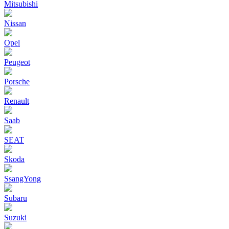
Mitsubishi
Nissan
Opel
Peugeot
Porsche
Renault
Saab
SEAT
Skoda
SsangYong
Subaru
Suzuki