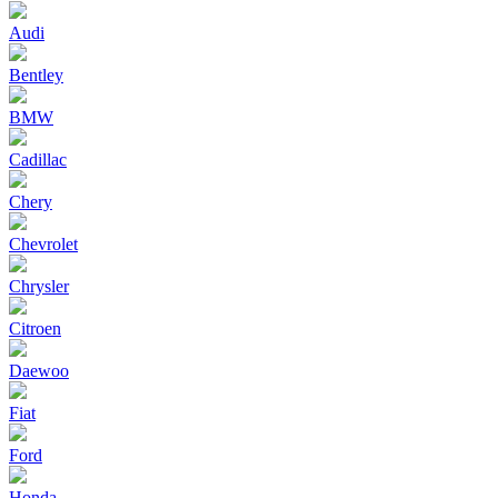
Audi
Bentley
BMW
Cadillac
Chery
Chevrolet
Chrysler
Citroen
Daewoo
Fiat
Ford
Honda