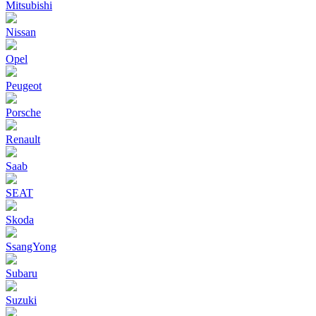
Mitsubishi
Nissan
Opel
Peugeot
Porsche
Renault
Saab
SEAT
Skoda
SsangYong
Subaru
Suzuki