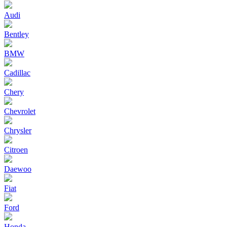
Audi
Bentley
BMW
Cadillac
Chery
Chevrolet
Chrysler
Citroen
Daewoo
Fiat
Ford
Honda