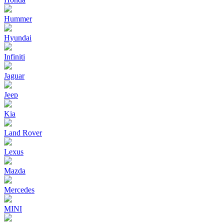
Hummer
Hyundai
Infiniti
Jaguar
Jeep
Kia
Land Rover
Lexus
Mazda
Mercedes
MINI