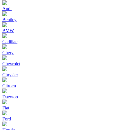
Audi
Bentley
BMW
Cadillac
Chery
Chevrolet
Chrysler
Citroen
Daewoo
Fiat
Ford
Honda