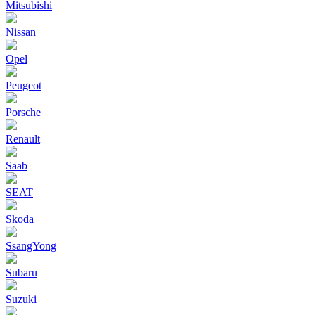
Mitsubishi
Nissan
Opel
Peugeot
Porsche
Renault
Saab
SEAT
Skoda
SsangYong
Subaru
Suzuki