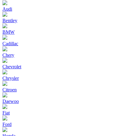
Audi
Bentley
BMW
Cadillac
Chery
Chevrolet
Chrysler
Citroen
Daewoo
Fiat
Ford
Honda