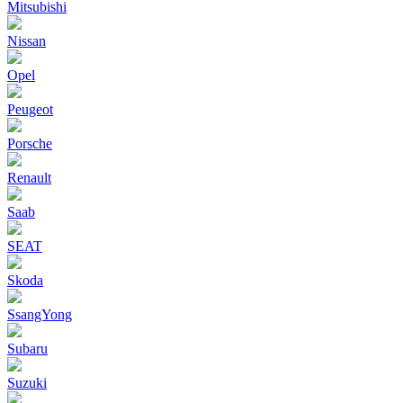
Mitsubishi
Nissan
Opel
Peugeot
Porsche
Renault
Saab
SEAT
Skoda
SsangYong
Subaru
Suzuki