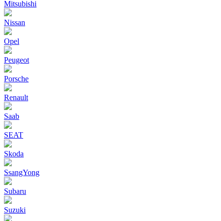
Mitsubishi
Nissan
Opel
Peugeot
Porsche
Renault
Saab
SEAT
Skoda
SsangYong
Subaru
Suzuki