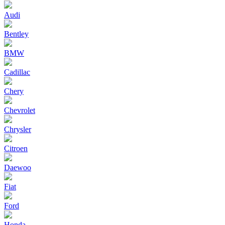
Audi
Bentley
BMW
Cadillac
Chery
Chevrolet
Chrysler
Citroen
Daewoo
Fiat
Ford
Honda