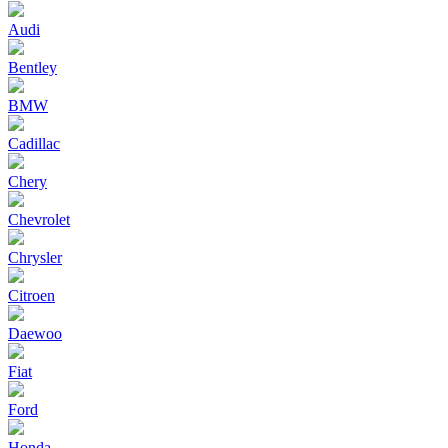
Audi
Bentley
BMW
Cadillac
Chery
Chevrolet
Chrysler
Citroen
Daewoo
Fiat
Ford
Honda