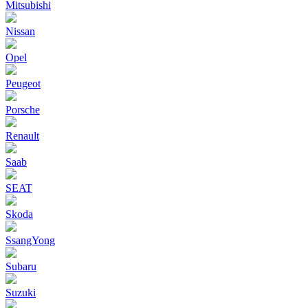
Mitsubishi
Nissan
Opel
Peugeot
Porsche
Renault
Saab
SEAT
Skoda
SsangYong
Subaru
Suzuki