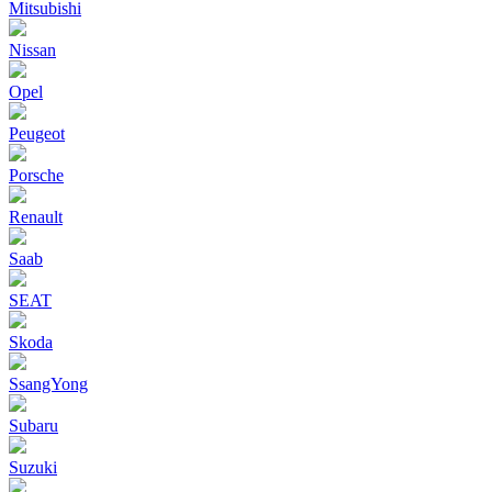
Mitsubishi
Nissan
Opel
Peugeot
Porsche
Renault
Saab
SEAT
Skoda
SsangYong
Subaru
Suzuki