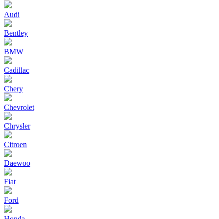
Audi
Bentley
BMW
Cadillac
Chery
Chevrolet
Chrysler
Citroen
Daewoo
Fiat
Ford
Honda