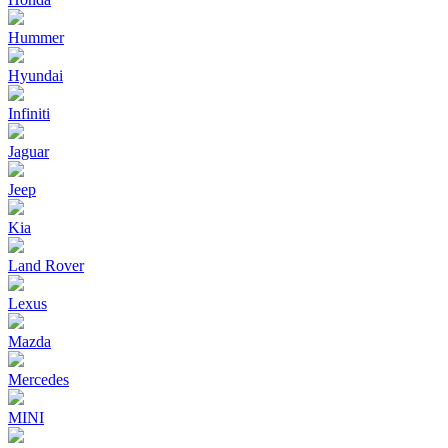
Hummer
Hyundai
Infiniti
Jaguar
Jeep
Kia
Land Rover
Lexus
Mazda
Mercedes
MINI