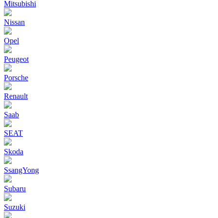
Mitsubishi
Nissan
Opel
Peugeot
Porsche
Renault
Saab
SEAT
Skoda
SsangYong
Subaru
Suzuki