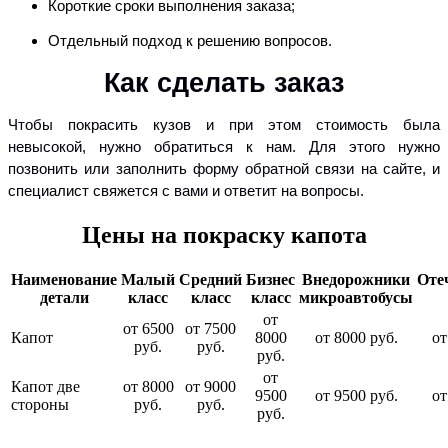
Короткие сроки выполнения заказа;
Отдельный подход к решению вопросов.
Как сделать заказ
Чтобы покрасить кузов и при этом стоимость была
невысокой, нужно обратиться к нам. Для этого нужно
позвонить или заполнить форму обратной связи на сайте, и
специалист свяжется с вами и ответит на вопросы.
Цены на покраску капота
Наименование
Малый
Средний
Бизнес
Внедорожники
Оте
детали
класс
класс
класс
микроавтобусы
от
от 6500
от 7500
Капот
8000
от 8000 руб.
от
руб.
руб.
руб.
от
Капот две
от 8000
от 9000
9500
от 9500 руб.
от
стороны
руб.
руб.
руб.