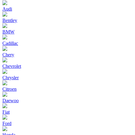
Audi
Bentley
BMW
Cadillac
Chery
Chevrolet
Chrysler
Citroen
Daewoo
Fiat
Ford
Honda