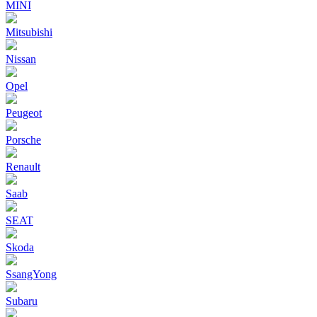
MINI
Mitsubishi
Nissan
Opel
Peugeot
Porsche
Renault
Saab
SEAT
Skoda
SsangYong
Subaru