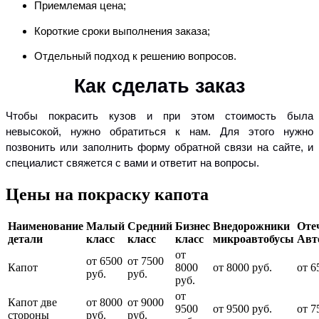
Приемлемая цена;
Короткие сроки выполнения заказа;
Отдельный подход к решению вопросов.
Как сделать заказ
Чтобы покрасить кузов и при этом стоимость была
невысокой, нужно обратиться к нам. Для этого нужно
позвонить или заполнить форму обратной связи на сайте, и
специалист свяжется с вами и ответит на вопросы.
Цены на покраску капота
Наименование
Малый
Средний
Бизнес
Внедорожники
Оте
детали
класс
класс
класс
микроавтобусы
Авт
от
от 6500
от 7500
Капот
8000
от 8000 руб.
от 6
руб.
руб.
руб.
от
Капот две
от 8000
от 9000
9500
от 9500 руб.
от 7
стороны
руб.
руб.