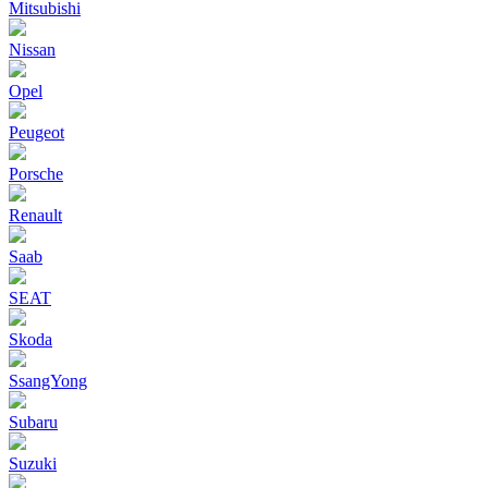
Mitsubishi
Nissan
Opel
Peugeot
Porsche
Renault
Saab
SEAT
Skoda
SsangYong
Subaru
Suzuki