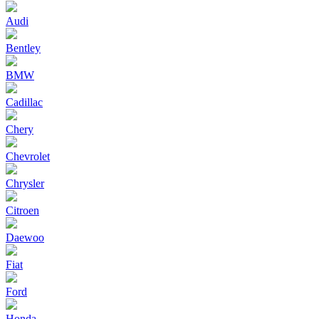
Audi
Bentley
BMW
Cadillac
Chery
Chevrolet
Chrysler
Citroen
Daewoo
Fiat
Ford
Honda