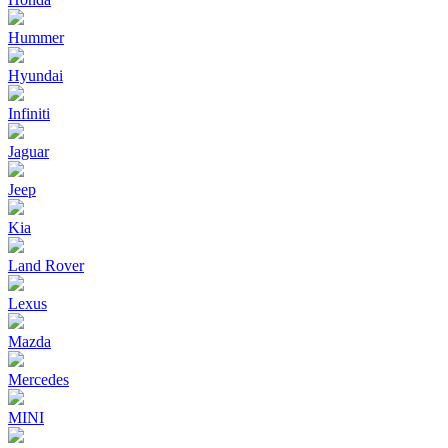
Hummer
Hyundai
Infiniti
Jaguar
Jeep
Kia
Land Rover
Lexus
Mazda
Mercedes
MINI