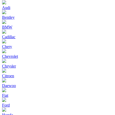
Audi
Bentley
BMW
Cadillac
Chery
Chevrolet
Chrysler
Citroen
Daewoo
Fiat
Ford
Honda