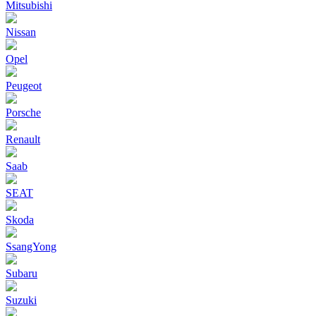
Mitsubishi
Nissan
Opel
Peugeot
Porsche
Renault
Saab
SEAT
Skoda
SsangYong
Subaru
Suzuki