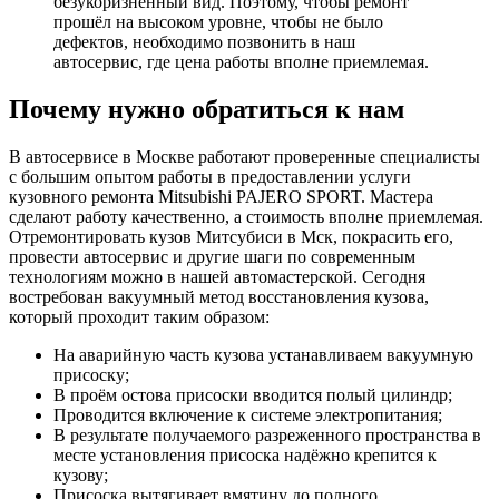
безукоризненный вид. Поэтому, чтобы ремонт
прошёл на высоком уровне, чтобы не было
дефектов, необходимо позвонить в наш
автосервис, где цена работы вполне приемлемая.
Почему нужно обратиться к нам
В автосервисе в Москве работают проверенные специалисты
с большим опытом работы в предоставлении услуги
кузовного ремонта Mitsubishi PAJERO SPORT. Мастера
сделают работу качественно, а стоимость вполне приемлемая.
Отремонтировать кузов Митсубиси в Мск, покрасить его,
провести автосервис и другие шаги по современным
технологиям можно в нашей автомастерской. Сегодня
востребован вакуумный метод восстановления кузова,
который проходит таким образом:
На аварийную часть кузова устанавливаем вакуумную
присоску;
В проём остова присоски вводится полый цилиндр;
Проводится включение к системе электропитания;
В результате получаемого разреженного пространства в
месте установления присоска надёжно крепится к
кузову;
Присоска вытягивает вмятину до полного