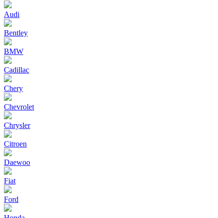
Audi
Bentley
BMW
Cadillac
Chery
Chevrolet
Chrysler
Citroen
Daewoo
Fiat
Ford
Honda