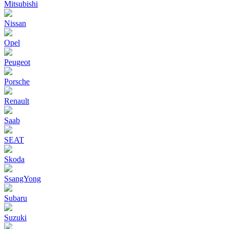
Mitsubishi
Nissan
Opel
Peugeot
Porsche
Renault
Saab
SEAT
Skoda
SsangYong
Subaru
Suzuki