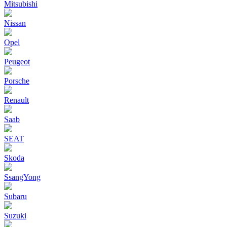
Mitsubishi
Nissan
Opel
Peugeot
Porsche
Renault
Saab
SEAT
Skoda
SsangYong
Subaru
Suzuki