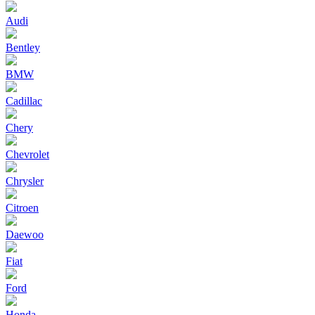
Audi
Bentley
BMW
Cadillac
Chery
Chevrolet
Chrysler
Citroen
Daewoo
Fiat
Ford
Honda