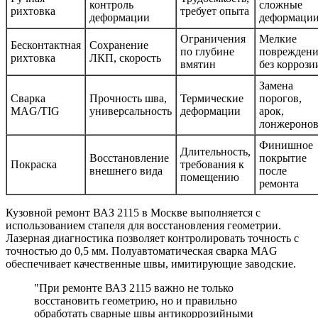
контроль
сложные
рихтовка
требует опыта
деформации
деформаци
Ограничения
Мелкие
Бесконтактная
Сохранение
по глубине
повреждени
рихтовка
ЛКП, скорость
вмятин
без коррози
Замена
Сварка
Прочность шва,
Термические
порогов,
MAG/TIG
универсальность
деформации
арок,
лонжероно
Финишное
Длительность,
Восстановление
покрытие
Покраска
требования к
внешнего вида
после
помещению
ремонта
Кузовной ремонт ВАЗ 2115 в Москве выполняется с
использованием стапеля для восстановления геометрии.
Лазерная диагностика позволяет контролировать точность с
точностью до 0,5 мм. Полуавтоматическая сварка MAG
обеспечивает качественные швы, имитирующие заводские.
"При ремонте ВАЗ 2115 важно не только
восстановить геометрию, но и правильно
обработать сварные швы антикоррозийными