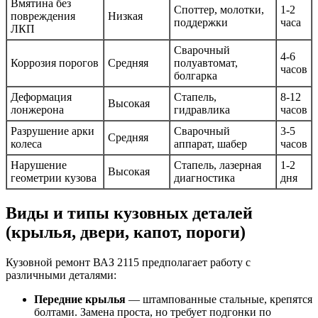
Вмятина без
Споттер, молотки,
1-2
повреждения
Низкая
поддержки
часа
ЛКП
Сварочный
4-6
Коррозия порогов
Средняя
полуавтомат,
часов
болгарка
Деформация
Стапель,
8-12
Высокая
лонжерона
гидравлика
часов
Разрушение арки
Сварочный
3-5
Средняя
колеса
аппарат, шабер
часов
Нарушение
Стапель, лазерная
1-2
Высокая
геометрии кузова
диагностика
дня
Виды и типы кузовных деталей
(крылья, двери, капот, пороги)
Кузовной ремонт ВАЗ 2115 предполагает работу с
различными деталями:
Передние крылья
— штампованные стальные, крепятся
болтами. Замена проста, но требует подгонки по