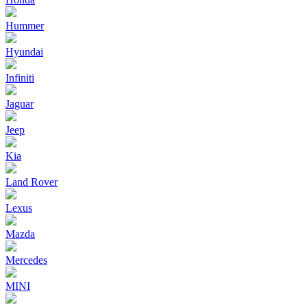
Hummer
Hyundai
Infiniti
Jaguar
Jeep
Kia
Land Rover
Lexus
Mazda
Mercedes
MINI