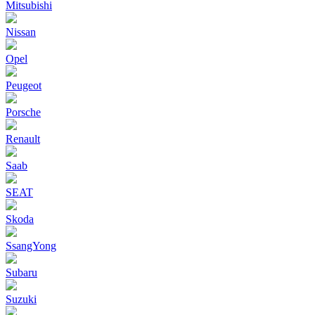
Mitsubishi
Nissan
Opel
Peugeot
Porsche
Renault
Saab
SEAT
Skoda
SsangYong
Subaru
Suzuki