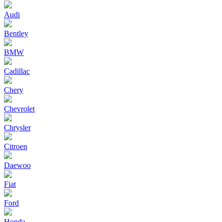
Audi
Bentley
BMW
Cadillac
Chery
Chevrolet
Chrysler
Citroen
Daewoo
Fiat
Ford
Honda