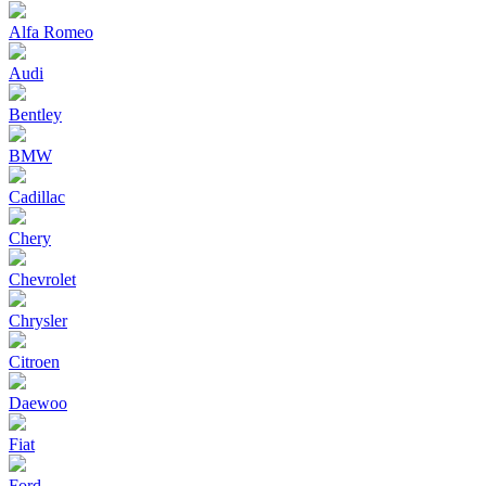
Alfa Romeo
Audi
Bentley
BMW
Cadillac
Chery
Chevrolet
Chrysler
Citroen
Daewoo
Fiat
Ford