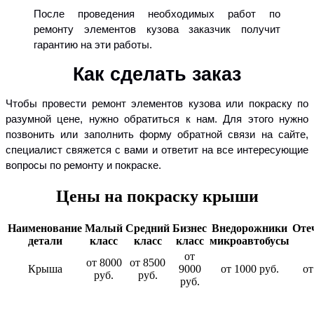
После проведения необходимых работ по
ремонту элементов кузова заказчик получит
гарантию на эти работы.
Как сделать заказ
Чтобы провести ремонт элементов кузова или покраску по
разумной цене, нужно обратиться к нам. Для этого нужно
позвонить или заполнить форму обратной связи на сайте,
специалист свяжется с вами и ответит на все интересующие
вопросы по ремонту и покраске.
Цены на покраску крыши
Наименование
Малый
Средний
Бизнес
Внедорожники
Оте
детали
класс
класс
класс
микроавтобусы
от
от 8000
от 8500
Крыша
9000
от 1000 руб.
от
руб.
руб.
руб.