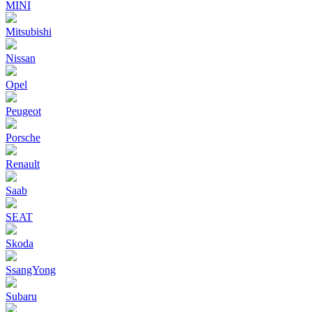
MINI
Mitsubishi
Nissan
Opel
Peugeot
Porsche
Renault
Saab
SEAT
Skoda
SsangYong
Subaru