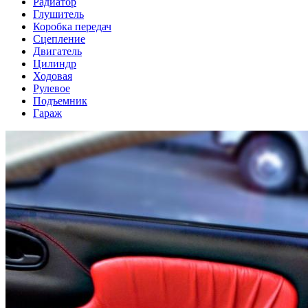
Радиатор
Глушитель
Коробка передач
Сцепление
Двигатель
Цилиндр
Ходовая
Рулевое
Подъемник
Гараж