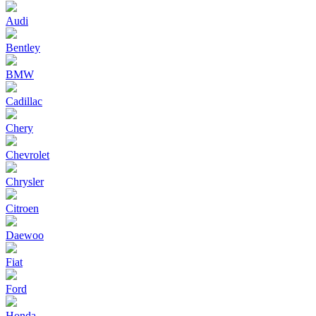
Audi
Bentley
BMW
Cadillac
Chery
Chevrolet
Chrysler
Citroen
Daewoo
Fiat
Ford
Honda