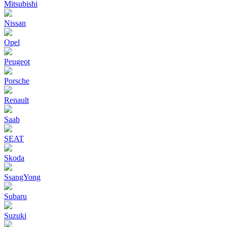
Mitsubishi
Nissan
Opel
Peugeot
Porsche
Renault
Saab
SEAT
Skoda
SsangYong
Subaru
Suzuki