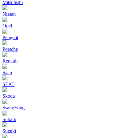
Mitsubishi
Nissan
Opel
Peugeot
Porsche
Renault
Saab
SEAT
Skoda
SsangYong
Subaru
Suzuki