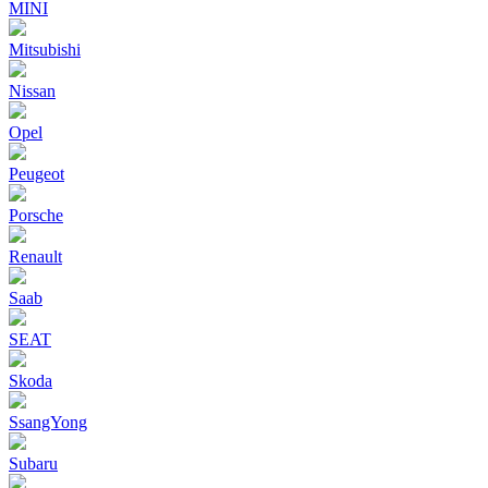
MINI
Mitsubishi
Nissan
Opel
Peugeot
Porsche
Renault
Saab
SEAT
Skoda
SsangYong
Subaru