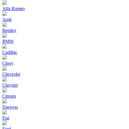
Alfa Romeo
Audi
Bentley
BMW
Cadillac
Chery
Chevrolet
Chrysler
Citroen
Daewoo
Fiat
Ford