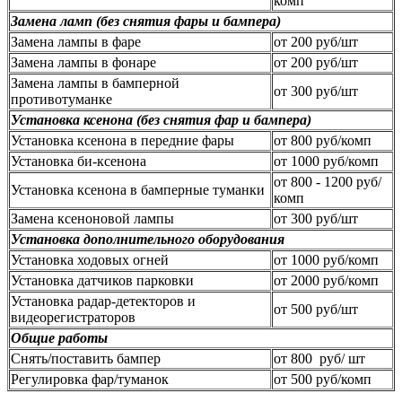
комп
Замена ламп (без снятия фары и бампера)
Замена лампы в фаре
от 200 руб/шт
Замена лампы в фонаре
от 200 руб/шт
Замена лампы в бамперной
от 300 руб/шт
противотуманке
Установка ксенона (без снятия фар и бампера)
Установка ксенона в передние фары
от 800 руб/комп
Установка би-ксенона
от 1000 руб/комп
от 800 - 1200 руб/
Установка ксенона в бамперные туманки
комп
Замена ксеноновой лампы
от 300 руб/шт
Установка дополнительного оборудования
Установка ходовых огней
от 1000 руб/комп
Установка датчиков парковки
от 2000 руб/комп
Установка радар-детекторов и
от 500 руб/шт
видеорегистраторов
Общие работы
Снять/поставить бампер
от 800 руб/ шт
Регулировка фар/туманок
от 500 руб/комп