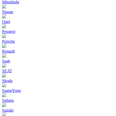
Mitsubishi
Nissan
Opel
Peugeot
Porsche
Renault
Saab
SEAT
Skoda
SsangYong
Subaru
Suzuki