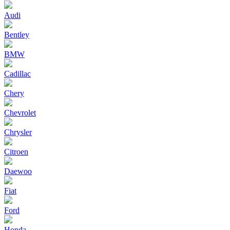
Audi
Bentley
BMW
Cadillac
Chery
Chevrolet
Chrysler
Citroen
Daewoo
Fiat
Ford
Honda