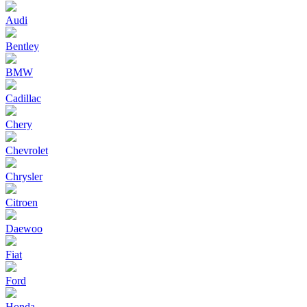
Audi
Bentley
BMW
Cadillac
Chery
Chevrolet
Chrysler
Citroen
Daewoo
Fiat
Ford
Honda