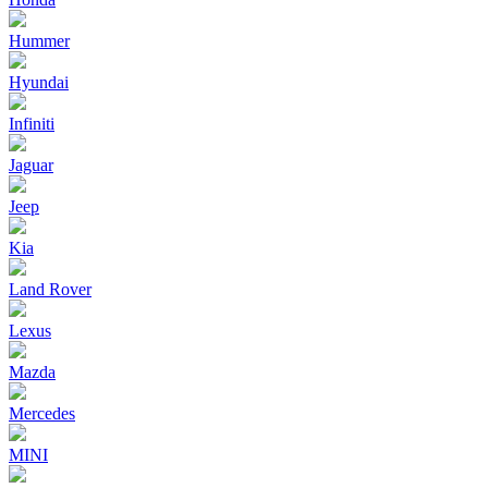
Hummer
Hyundai
Infiniti
Jaguar
Jeep
Kia
Land Rover
Lexus
Mazda
Mercedes
MINI