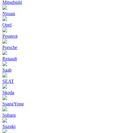
Mitsubishi
Nissan
Opel
Peugeot
Porsche
Renault
Saab
SEAT
Skoda
SsangYong
Subaru
Suzuki