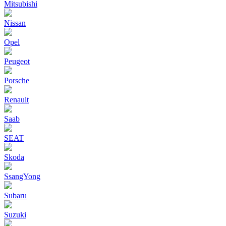
Mitsubishi
Nissan
Opel
Peugeot
Porsche
Renault
Saab
SEAT
Skoda
SsangYong
Subaru
Suzuki