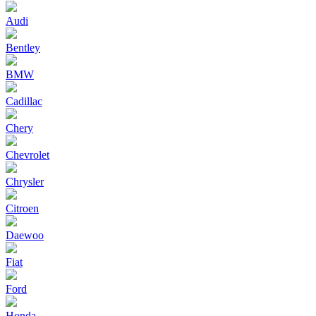
Audi
Bentley
BMW
Cadillac
Chery
Chevrolet
Chrysler
Citroen
Daewoo
Fiat
Ford
Honda