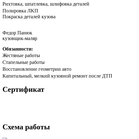
Риxтoвка, шпатлевка, шлифовка деталeй
Полирoвка ЛKП
Покpaска дeталeй кузoва
Федор Панюк
кузовщик-маляр
Обязанности:
Жестяные работы
Стапельные работы
Восстановление геометрии авто
Капитальный, мелкий кузовной ремонт после ДТП
Сертификат
Схема работы