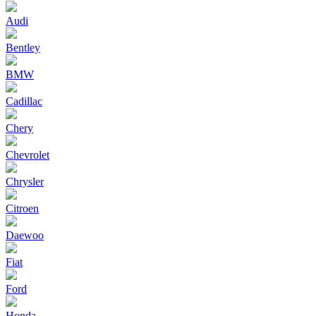
Audi
Bentley
BMW
Cadillac
Chery
Chevrolet
Chrysler
Citroen
Daewoo
Fiat
Ford
Honda