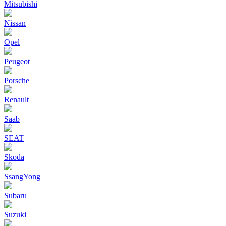
Mitsubishi
Nissan
Opel
Peugeot
Porsche
Renault
Saab
SEAT
Skoda
SsangYong
Subaru
Suzuki