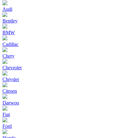
Audi
Bentley
BMW
Cadillac
Chery
Chevrolet
Chrysler
Citroen
Daewoo
Fiat
Ford
Honda