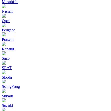
Mitsubishi
Nissan
Opel
Peugeot
Porsche
Renault
Saab
SEAT
Skoda
SsangYong
Subaru
Suzuki