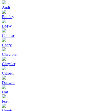
Audi
Bentley
BMW
Cadillac
Chery
Chevrolet
Chrysler
Citroen
Daewoo
Fiat
Ford
Honda