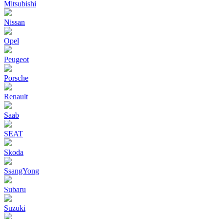
Mitsubishi
Nissan
Opel
Peugeot
Porsche
Renault
Saab
SEAT
Skoda
SsangYong
Subaru
Suzuki