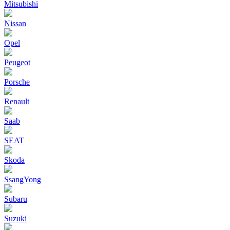
Mitsubishi
Nissan
Opel
Peugeot
Porsche
Renault
Saab
SEAT
Skoda
SsangYong
Subaru
Suzuki