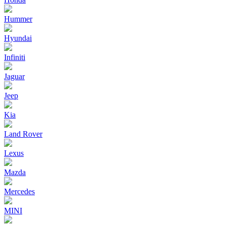
Hummer
Hyundai
Infiniti
Jaguar
Jeep
Kia
Land Rover
Lexus
Mazda
Mercedes
MINI