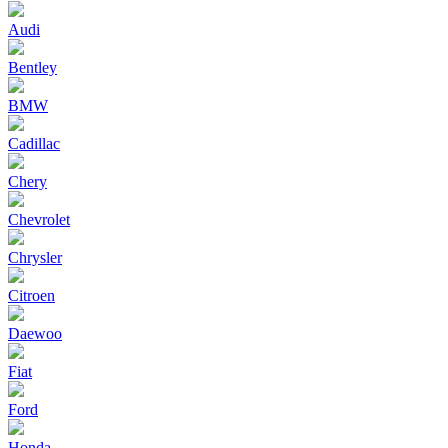
Audi
Bentley
BMW
Cadillac
Chery
Chevrolet
Chrysler
Citroen
Daewoo
Fiat
Ford
Honda