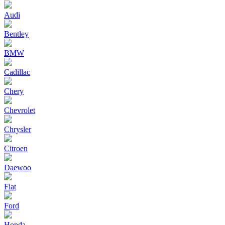
Audi
Bentley
BMW
Cadillac
Chery
Chevrolet
Chrysler
Citroen
Daewoo
Fiat
Ford
Honda