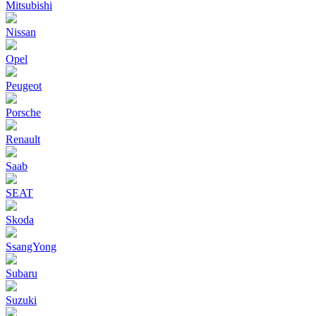
Mitsubishi
Nissan
Opel
Peugeot
Porsche
Renault
Saab
SEAT
Skoda
SsangYong
Subaru
Suzuki