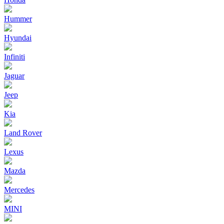
Hummer
Hyundai
Infiniti
Jaguar
Jeep
Kia
Land Rover
Lexus
Mazda
Mercedes
MINI