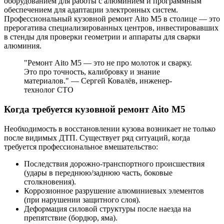
оборудованием для работы с алюминием и программным
обеспечением для адаптации электронных систем.
Профессиональный кузовной ремонт Aito M5 в столице — это
прерогатива специализированных центров, инвестировавших
в стенды для проверки геометрии и аппараты для сварки
алюминия.
"Ремонт Aito M5 — это не про молоток и сварку.
Это про точность, калибровку и знание
материалов." — Сергей Ковалёв, инженер-
технолог СТО
Когда требуется кузовной ремонт Aito M5
Необходимость в восстановлении кузова возникает не только
после видимых ДТП. Существует ряд ситуаций, когда
требуется профессиональное вмешательство:
Последствия дорожно-транспортного происшествия
(удары в переднюю/заднюю часть, боковые
столкновения).
Коррозионное разрушение алюминиевых элементов
(при нарушении защитного слоя).
Деформация силовой структуры после наезда на
препятствие (бордюр, яма).