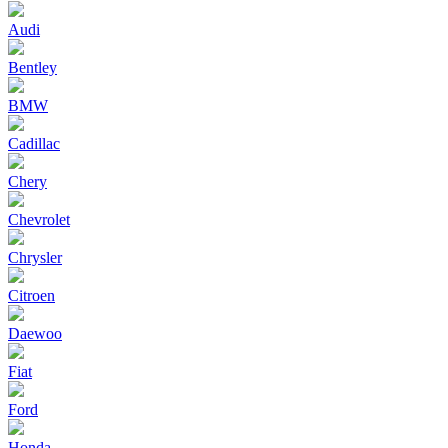
Audi
Bentley
BMW
Cadillac
Chery
Chevrolet
Chrysler
Citroen
Daewoo
Fiat
Ford
Honda