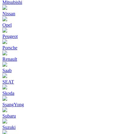
Mitsubishi
Nissan
Opel
Peugeot
Porsche
Renault
Saab
SEAT
Skoda
SsangYong
Subaru
Suzuki