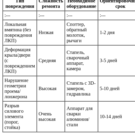
Тип
Сложность
Необходимое
Ориентировоч
повреждения
ремонта
оборудование
срок
:---
:---
:---
:---
Локальная
Споттер,
вмятина (без
обратный
Низкая
1-2 дня
повреждения
молоток,
ЛКП)
рычаги
Деформация
Стапель,
крыла/двери
сварочный
(с
Средняя
3-5 дней
аппарат,
повреждением
камера
ЛКП)
Нарушение
Стапель с 3D-
геометрии
Высокая
замером,
5-10 дней
проема/
гидравлика
лонжерона
Разрыв
Аппарат для
силового
Очень
сварки
элемента
10-14 дней
высокая
алюминия/
(порог,
стали
стойка)