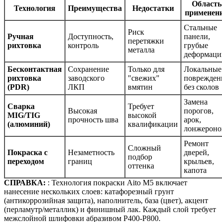
Область
Технология
Преимущества
Недостатки
применен
Стальные
Риск
Ручная
Доступность,
панели,
перетяжки
рихтовка
контроль
грубые
металла
деформаци
Бесконтактная
Сохранение
Только для
Локальные
рихтовка
заводского
"свежих"
поврежден
(PDR)
ЛКП
вмятин
без сколов
Замена
Сварка
Требует
Высокая
порогов,
MIG/TIG
высокой
прочность шва
арок,
(алюминий)
квалификации
лонжероно
Ремонт
Сложный
Покраска с
Незаметность
дверей,
подбор
переходом
границ
крыльев,
оттенка
капота
СПРАВКА:
: Технология покраски Aito M5 включает
нанесение нескольких слоев: катафорезный грунт
(антикоррозийная защита), наполнитель, база (цвет), акцент
(перламутр/металлик) и финишный лак. Каждый слой требует
межслойной шлифовки абразивом P400-P800.