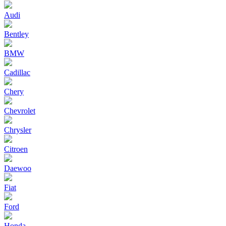
Audi
Bentley
BMW
Cadillac
Chery
Chevrolet
Chrysler
Citroen
Daewoo
Fiat
Ford
Honda