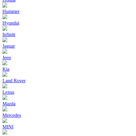
Hummer
Hyundai
Infiniti
Jaguar
Jeep
Kia
Land Rover
Lexus
Mazda
Mercedes
MINI