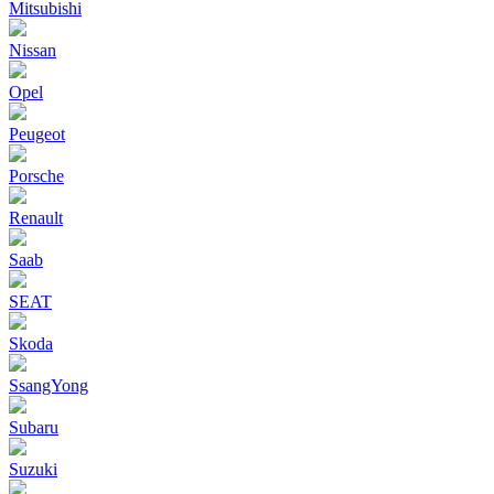
Mitsubishi
Nissan
Opel
Peugeot
Porsche
Renault
Saab
SEAT
Skoda
SsangYong
Subaru
Suzuki