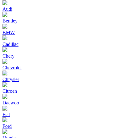
Audi
Bentley
BMW
Cadillac
Chery
Chevrolet
Chrysler
Citroen
Daewoo
Fiat
Ford
Honda