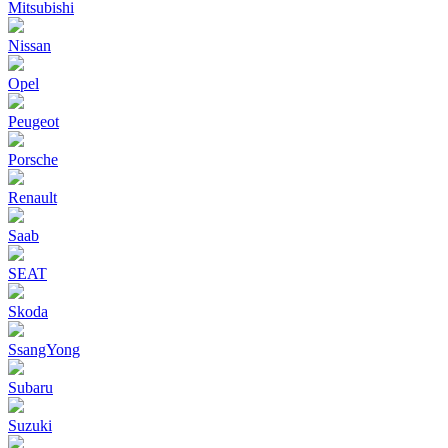
Mitsubishi
Nissan
Opel
Peugeot
Porsche
Renault
Saab
SEAT
Skoda
SsangYong
Subaru
Suzuki