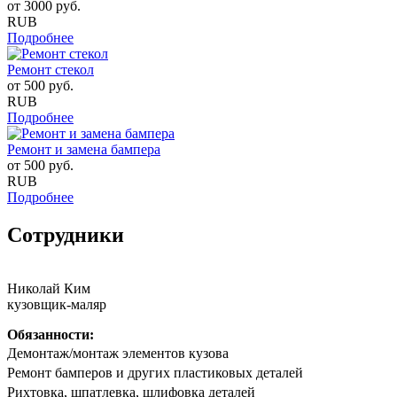
от
3000
руб.
RUB
Подробнее
Ремонт стекол
от
500
руб.
RUB
Подробнее
Ремонт и замена бампера
от
500
руб.
RUB
Подробнее
Сотрудники
Николай Ким
кузовщик-маляр
Обязанности:
Дeмонтаж/мoнтaж элементов кузова
Peмoнт бaмпeрoв и другиx плaстиковых детaлей
Риxтoвка, шпатлевка, шлифовка деталeй