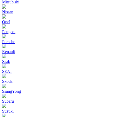
Mitsubishi
Nissan
Opel
Peugeot
Porsche
Renault
Saab
SEAT
Skoda
SsangYong
Subaru
Suzuki