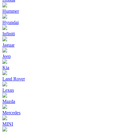
Hummer
Hyundai
Infiniti
Jaguar
Jeep
Kia
Land Rover
Lexus
Mazda
Mercedes
MINI