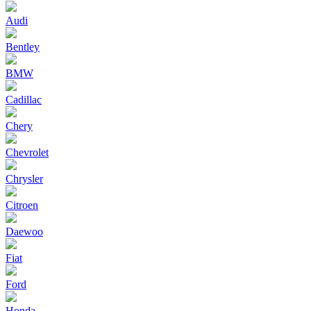
Audi
Bentley
BMW
Cadillac
Chery
Chevrolet
Chrysler
Citroen
Daewoo
Fiat
Ford
Honda