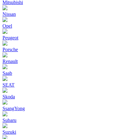
Mitsubishi
Nissan
Opel
Peugeot
Porsche
Renault
Saab
SEAT
Skoda
SsangYong
Subaru
Suzuki