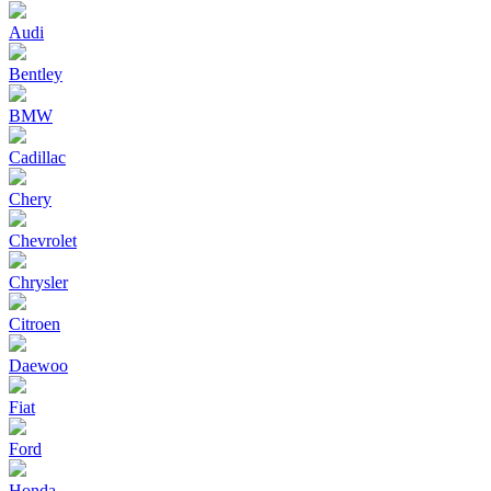
Audi
Bentley
BMW
Cadillac
Chery
Chevrolet
Chrysler
Citroen
Daewoo
Fiat
Ford
Honda