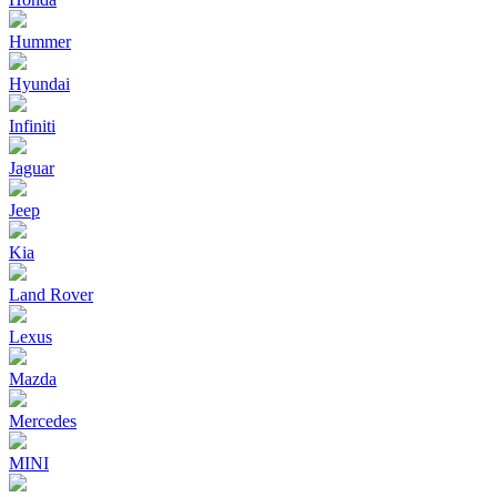
Hummer
Hyundai
Infiniti
Jaguar
Jeep
Kia
Land Rover
Lexus
Mazda
Mercedes
MINI