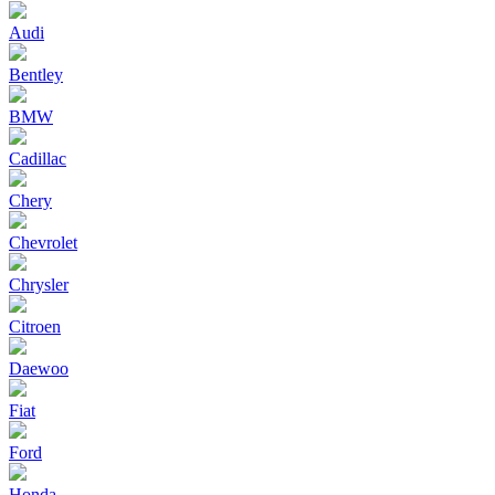
Audi
Bentley
BMW
Cadillac
Chery
Chevrolet
Chrysler
Citroen
Daewoo
Fiat
Ford
Honda