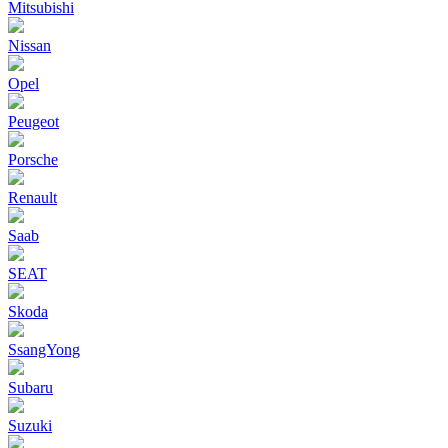
Mitsubishi
Nissan
Opel
Peugeot
Porsche
Renault
Saab
SEAT
Skoda
SsangYong
Subaru
Suzuki