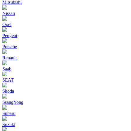
Mitsubishi
Nissan
Opel
Peugeot
Porsche
Renault
Saab
SEAT
Skoda
SsangYong
Subaru
Suzuki