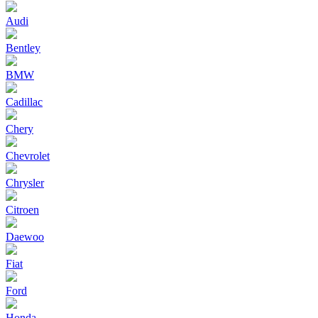
Audi
Bentley
BMW
Cadillac
Chery
Chevrolet
Chrysler
Citroen
Daewoo
Fiat
Ford
Honda