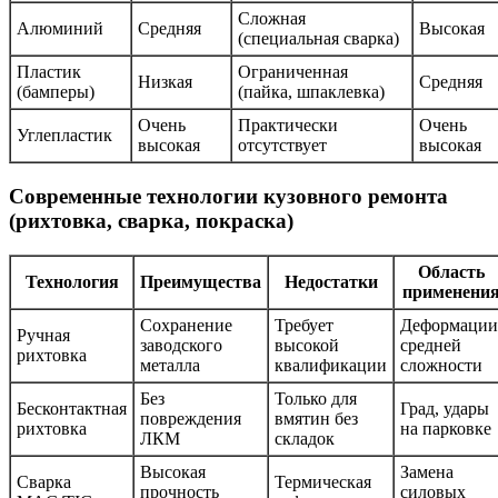
Сложная
Алюминий
Средняя
Высокая
(специальная сварка)
Пластик
Ограниченная
Низкая
Средняя
(бамперы)
(пайка, шпаклевка)
Очень
Практически
Очень
Углепластик
высокая
отсутствует
высокая
Современные технологии кузовного ремонта
(рихтовка, сварка, покраска)
Область
Технология
Преимущества
Недостатки
применени
Сохранение
Требует
Деформации
Ручная
заводского
высокой
средней
рихтовка
металла
квалификации
сложности
Без
Только для
Бесконтактная
Град, удары
повреждения
вмятин без
рихтовка
на парковке
ЛКМ
складок
Высокая
Замена
Сварка
Термическая
прочность
силовых