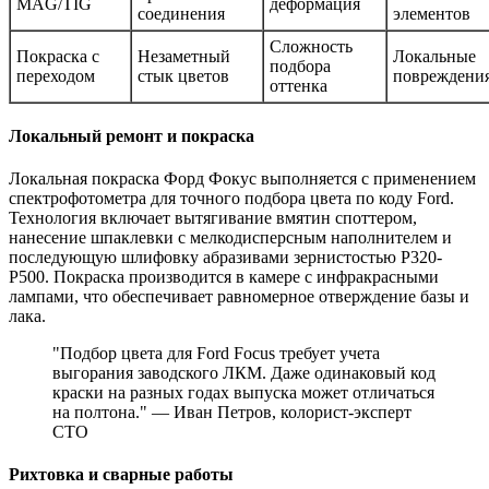
MAG/TIG
деформация
соединения
элементов
Сложность
Покраска с
Незаметный
Локальные
подбора
переходом
стык цветов
повреждени
оттенка
Локальный ремонт и покраска
Локальная покраска Форд Фокус выполняется с применением
спектрофотометра для точного подбора цвета по коду Ford.
Технология включает вытягивание вмятин споттером,
нанесение шпаклевки с мелкодисперсным наполнителем и
последующую шлифовку абразивами зернистостью P320-
P500. Покраска производится в камере с инфракрасными
лампами, что обеспечивает равномерное отверждение базы и
лака.
"Подбор цвета для Ford Focus требует учета
выгорания заводского ЛКМ. Даже одинаковый код
краски на разных годах выпуска может отличаться
на полтона." — Иван Петров, колорист-эксперт
СТО
Рихтовка и сварные работы