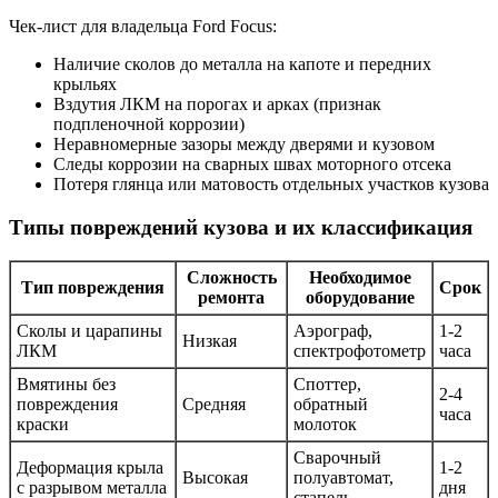
Чек-лист для владельца Ford Focus:
Наличие сколов до металла на капоте и передних
крыльях
Вздутия ЛКМ на порогах и арках (признак
подпленочной коррозии)
Неравномерные зазоры между дверями и кузовом
Следы коррозии на сварных швах моторного отсека
Потеря глянца или матовость отдельных участков кузова
Типы повреждений кузова и их классификация
Сложность
Необходимое
Тип повреждения
Срок
ремонта
оборудование
Сколы и царапины
Аэрограф,
1-2
Низкая
ЛКМ
спектрофотометр
часа
Вмятины без
Споттер,
2-4
повреждения
Средняя
обратный
часа
краски
молоток
Сварочный
Деформация крыла
1-2
Высокая
полуавтомат,
с разрывом металла
дня
стапель