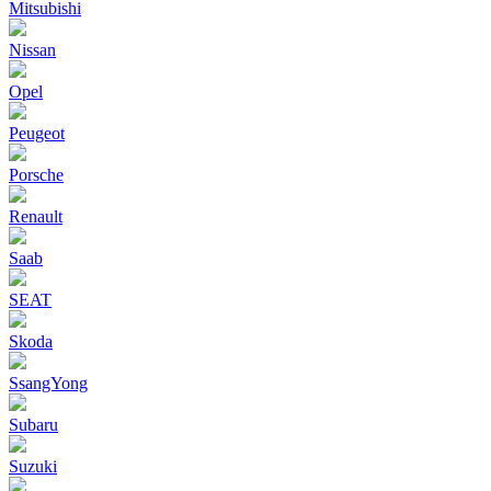
Mitsubishi
Nissan
Opel
Peugeot
Porsche
Renault
Saab
SEAT
Skoda
SsangYong
Subaru
Suzuki