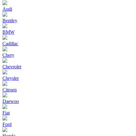
Audi
Bentley
BMW
Cadillac
Chery
Chevrolet
Chrysler
Citroen
Daewoo
Fiat
Ford
Honda